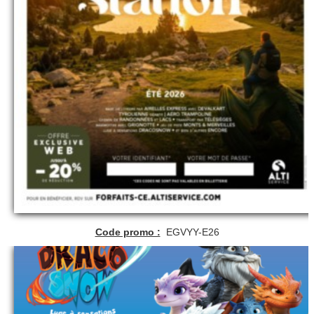
Code promo :
EGVYY-E26