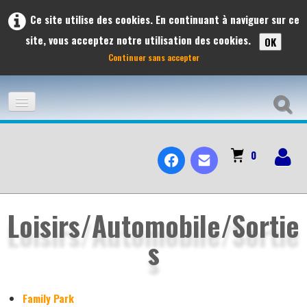
Ce site utilise des cookies. En continuant à naviguer sur ce
site, vous acceptez notre utilisation des cookies.
OK
Continuer sans accepter
ACCUEIL
0
ADHÉSION
À L'AFFICHE
Loisirs/Automobile/Sortie
s
LES VOYAGES ET SORTIES À L'AFFICHE 2026
PRÉVISIONS DES SORTIES 2026
Family Park