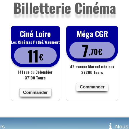
Billetterie Cinéma
Ciné Loire
Méga CGR
7
Les Cinémas Pathé/Gaumont
11
,70€
€
42 avenue Marcel mérieux
141 rue du Colombier
37200 Tours
37100 Tours
Commander
Commander
rs
Nous 