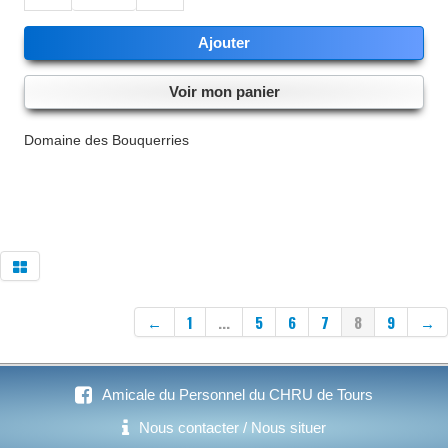
Ajouter
LES MEMBRES / LES PERMANENCES
Voir mon panier
PARTENAIRES 2026
Domaine des Bouquerries
←
1
...
5
6
7
8
9
→
Amicale du Personnel du CHRU de Tours
Nous contacter / Nous situer