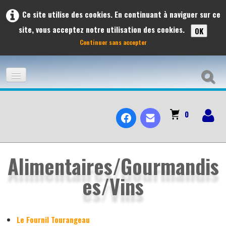
Ce site utilise des cookies. En continuant à naviguer sur ce
site, vous acceptez notre utilisation des cookies.
OK
Continuer sans accepter
ACCUEIL
0
ADHÉSION
À L'AFFICHE
Alimentaires/Gourmandis
es/Vins
LES VOYAGES ET SORTIES À L'AFFICHE 2026
PRÉVISIONS DES SORTIES 2026
Le Fournil Tourangeau