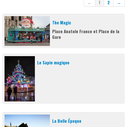
←
1
2
→
BILLETTERIE CINÉMA
BILLETTERIE COMÉDIE DE TOURS
The Magic
Place Anatole France et Place de la
POUR SE FAIRE BELLE/BEAU
Gare
ÉPICERIE
Le Sapin magique
POUR LA MAISON
LA CAVE DE L'AMICALE
HÔPITAL DE CHINON
LES MEMBRES / LES PERMANENCES
La Belle Époque
PARTENAIRES 2026