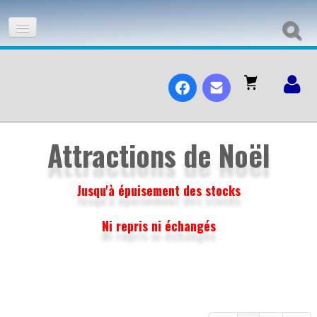
ACCUEIL
ADHÉSION
À L'AFFICHE
Attractions de Noël
LES VOYAGES ET SORTIES À L'AFFICHE 2026
Jusqu'à épuisement des stocks
PRÉVISIONS DES SORTIES 2026
Ni repris ni échangés
BILLETTERIE ZOOS ET PARCS
BILLETTERIE SPORT/DÉTENTE